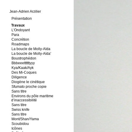
Jean-Adrien Arzilier
Présentation
Travaux
L'Ondoyant
Para
Concrétion
Roadmaps
La boucle de Molly-Aïda
La boucle de Molly-Aïda'
Boustrophédon
Bbbeeettttttyyy
Kya/Kaak/Ayk
Des Mi-Coques
Diligence
Diogène le cinétique
Sfumato proche copie
Sans titre
Environs du pôle maritime
d’inaccessibilité
Sans titre
Swiss knife
Sans titre
Mont/Shan/Yama
Scoubidou
Icônes