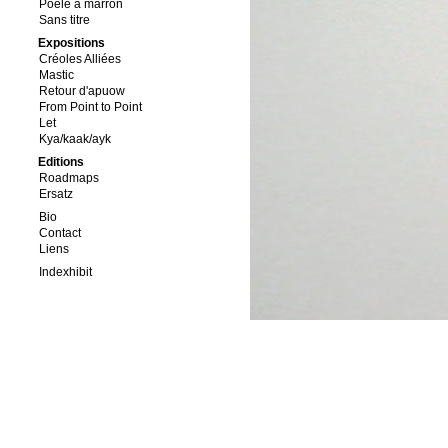
Poêle à marron
Sans titre
Expositions
Créoles Alliées
Mastic
Retour d'apuow
From Point to Point
Let
Kya/kaak/ayk
Editions
Roadmaps
Ersatz
Bio
Contact
Liens
Indexhibit